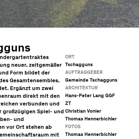
gguns
indergartentraktes
ORT
htung neuer, zeitgemäßer
Tschagguns
und Form bildet der
AUFTRAGGEBER
 des Gesamtensembles,
Gemeinde Tschagguns
det. Ergänzt um zwei
ARCHITEKTUR
ppenraum direkt mit den
Hans-Peter Lang GGF
reichen verbunden und
ZT
r großzügigen Spiel- und
Christian Vonier
ben- und
Thomas Hennerbichler
en vor Ort stehen ab
FOTOS
 Gemeinschaftsraum mit
Thomas Hennerbichler